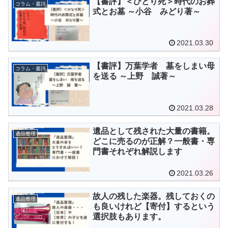
【書評】＜ひとり死＞時代のお葬
コラム・書評
式とお墓 ～小谷 みどり著～
2021.03.30
【書評】万葉学者 墓をしまい母
コラム・書評
を送る ～上野 誠著～
2021.03.28
遺品として残された大量の書籍。
遺品整理
どこに売るのが正解？一般書・専
門書それぞれ解説します
2021.03.26
故人の残した楽器。残しておくの
遺品整理
も良いけれど【寄付】するという
選択肢もあります。